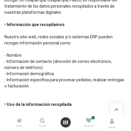
Bottger Sn Oxapampa, Oxapampa, Pasco, es responsable del
tratamiento de los datos personales recopilados a través de
nuestras plataformas digitales.
• Información que recopilamos
Nuestro sitio web, redes sociales y/o sistemas ERP pueden
recoger información personal como:
- Nombre
- Información de contacto (dirección de correo electrónico,
número de teléfono)
- Información demográfica
- Información específica para procesar pedidos, realizar entregas
o facturación
• Uso de la información recopilada
La información recopilada se utiliza para:
0
Home
Search
Wishlist
Cuenta
- Proporcionar y mejorar nuestros servicios