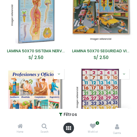
LAMINA 50X70 SISTEMA NERVIOSO
LAMINA 50X70 SEGURIDAD VIAL
S/
2.50
S/
2.50
Filtros
0
Home
Search
Wishlist
LAMINA 50X70 PROFESIONES Y OFICIOS
LAMINA 50X70 NUMEROS DEL 0 AL 50
Cuenta