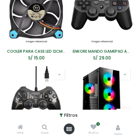
COOLER PARA CASE LED 12CM CB2069 GAMER
ENKORE MANDO GAMEPAD ADDICT ENK G300 USB ENKORE
S/
15.00
S/
29.00
Filtros
0
Home
Search
Wishlist
CYBERTEL MANDO GAMEPAD STRICKER CYB G101 USB
CYBERTEL CASE PC GAMER CBX5006 VANGUARD 3XCOOLER RAINBOW 3.0USB SIN FUENTE
Cuenta