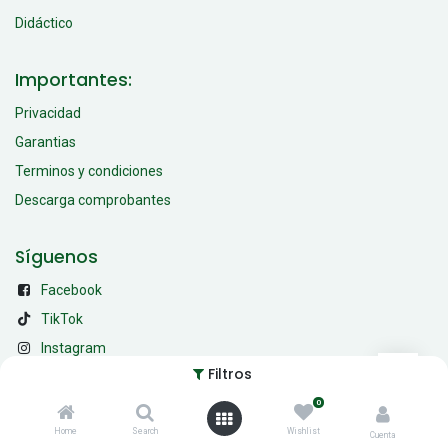
Didáctico
Importantes:
Privacidad
Garantias
Terminos y condiciones
Descarga comprobantes
Síguenos
Facebook
TikTok
Instagram
Filtros
Contactar
0
Home
Search
Wishlist
utilerooficial@gmail.com
Cuenta