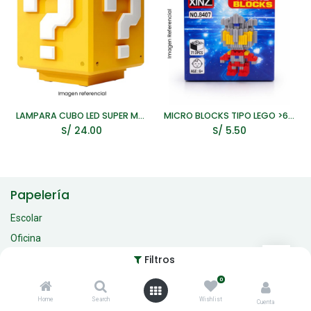
LAMPARA CUBO LED SUPER MARIO BROSS RECARGABLE CON SONIDO
MICRO BLOCKS TIPO LEGO >600PCS +6 AÑOS
S/
24.00
S/
5.50
Papelería
Escolar
Oficina
Manualidad
Filtros
Didáctico
0
Home
Search
Wishlist
Cuenta