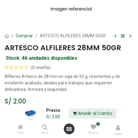
Comprar
ARTESCO ALFILERES 28MM 50GR
ARTESCO ALFILERES 28MM 50GR
Stock: 46 unidades disponibles
(0 reseña)
Alfileres Artesco de 28 mm en caja de 50 g, resistentes y de
excelente acabado, ideales para trabajos que requieren
delicadeza, firmeza y seguridad.
S/
2.00
Precio:
Añadir al Carrito
S/
2.00
Añadir al Carrito
0
Home
Search
Wishlist
Cuenta
Agregar a la lista de deseos