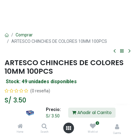
Comprar
ARTESCO CHINCHES DE COLORES 10MM 100PCS
ARTESCO CHINCHES DE COLORES
10MM 100PCS
Stock: 49 unidades disponibles
(0 reseña)
S/
3.50
Precio:
Añadir al Carrito
S/
3.50
Añadir al Carrito
0
Home
Search
Wishlist
Agregar a la lista de deseos
Cuenta