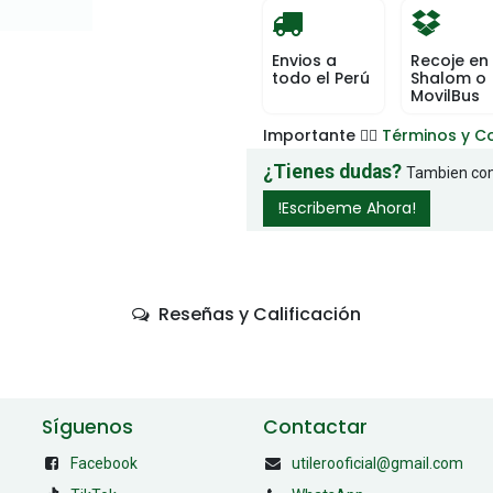
Envios a
Recoje en
todo el Perú
Shalom o
MovilBus
Importante 👉🏻
Términos y C
¿Tienes dudas?
Tambien com
!Escribeme Ahora!
Reseñas y Calificación
Síguenos
Contactar
Facebook
utilerooficial@gmail.com