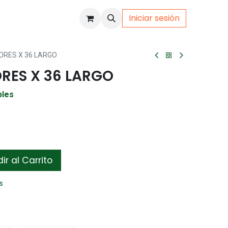
Iniciar sesión
uto
Gamer
ORES X 36 LARGO
RES X 36 LARGO
bles
r al Carrito
s