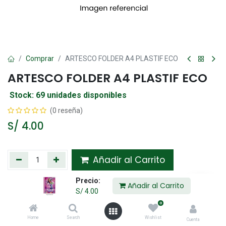
Comprar
ARTESCO FOLDER A4 PLASTIF ECO
ARTESCO FOLDER A4 PLASTIF ECO
Stock: 69 unidades disponibles
(0 reseña)
S/
4.00
Añadir al Carrito
Precio:
Agregar a la lista de deseos
Añadir al Carrito
S/
4.00
0
Compartir :
Home
Search
Wishlist
Cuenta