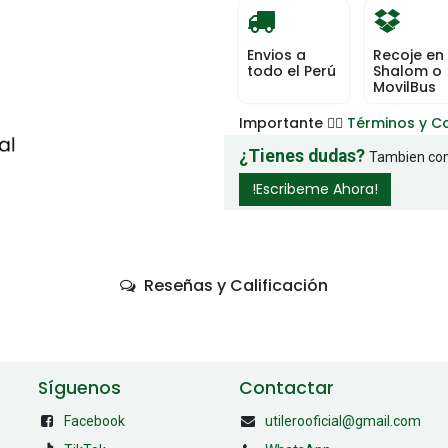
Envios a
Recoje en
todo el Perú
Shalom o
MovilBus
Importante 👉🏻
Términos y C
¿Tienes dudas?
Tambien com
!Escribeme Ahora!
Reseñas y Calificación
Síguenos
Contactar
Facebook
utilerooficial@gmail.com