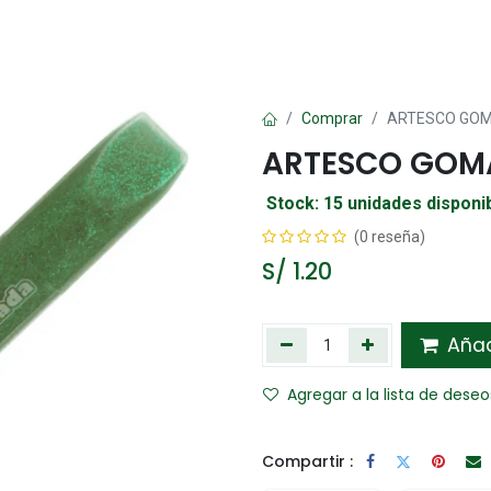
Oficina
Manualidad
Papelería
Kawai
Comp
Comprar
ARTESCO GOM
ARTESCO GOMA
Stock: 15 unidades disponi
(0 reseña)
S/
1.20
Añadi
Agregar a la lista de deseo
Compartir :