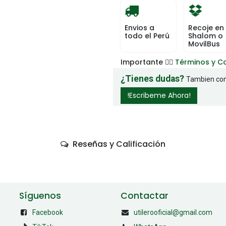
Envios a
Recoje en
todo el Perú
Shalom o
MovilBus
Importante 👉🏻
Términos y C
¿Tienes dudas?
Tambien com
!Escribeme Ahora!
Reseñas y Calificación
Síguenos
Contactar
Facebook
utilerooficial@gmail.com