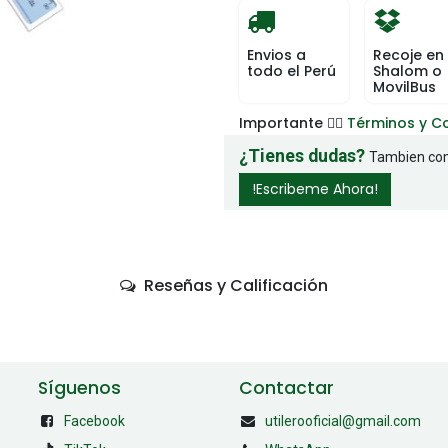
Envios a
Recoje en
todo el Perú
Shalom o
MovilBus
Importante 👉🏻
Términos y C
¿Tienes dudas?
Tambien com
!Escribeme Ahora!
Reseñas y Calificación
Síguenos
Contactar
Facebook
utilerooficial@gmail.com