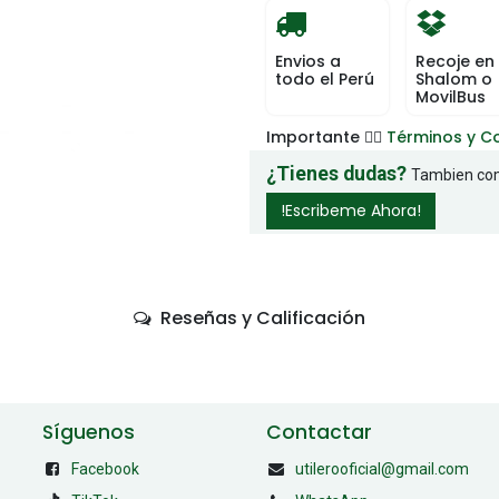
Envios a
Recoje en
todo el Perú
Shalom o
MovilBus
Importante 👉🏻
Términos y C
¿Tienes dudas?
Tambien com
!Escribeme Ahora!
Reseñas y Calificación
Síguenos
Contactar
Facebook
utilerooficial@gmail.com