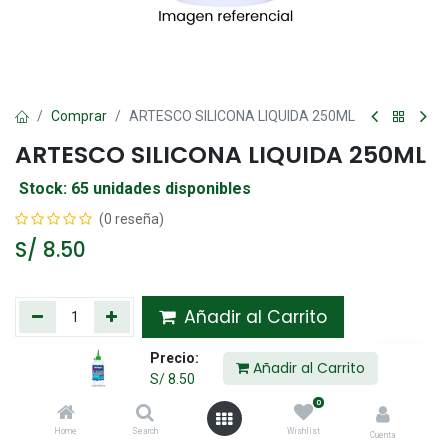
Comprar
ARTESCO SILICONA LIQUIDA 250ML
ARTESCO SILICONA LIQUIDA 250ML
Stock: 65 unidades disponibles
(0 reseña)
S/
8.50
Añadir al Carrito
Precio:
Agregar a la lista de deseos
Añadir al Carrito
S/
8.50
0
Compartir :
Home
Search
Wishlist
Cuenta