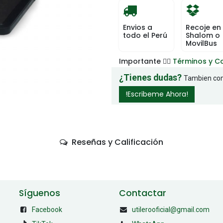
Envios a
Recoje en
todo el Perú
Shalom o
MovilBus
Importante 👉🏻
Términos y C
¿Tienes dudas?
Tambien com
!Escribeme Ahora!
Reseñas y Calificación
Síguenos
Contactar
Facebook
utilerooficial@gmail.com