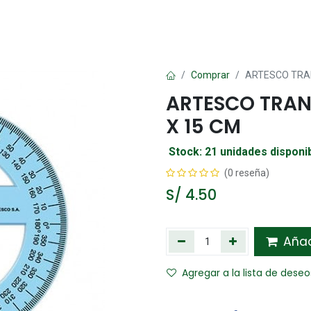
Oficina
Manualidad
Papelería
Kawai
Comp
Comprar
ARTESCO TRA
ARTESCO TRA
X 15 CM
Stock: 21 unidades disponi
(0 reseña)
S/
4.50
Añadi
Agregar a la lista de deseo