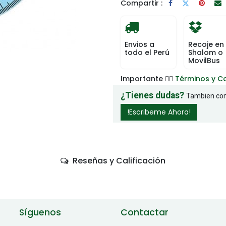
Compartir :
Envios a
Recoje en
todo el Perú
Shalom o
MovilBus
Importante 👉🏻
Términos y C
¿Tienes dudas?
Tambien com
!Escribeme Ahora!
Reseñas y Calificación
Síguenos
Contactar