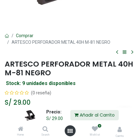
Comprar
ARTESCO PERFORADOR METAL 40H M-81 NEGRO
ARTESCO PERFORADOR METAL 40H
M-81 NEGRO
Stock: 9 unidades disponibles
(0 reseña)
S/
29.00
Precio:
Añadir al Carrito
S/
29.00
Añadir al Carrito
0
Home
Search
Wishlist
Agregar a la lista de deseos
Cuenta