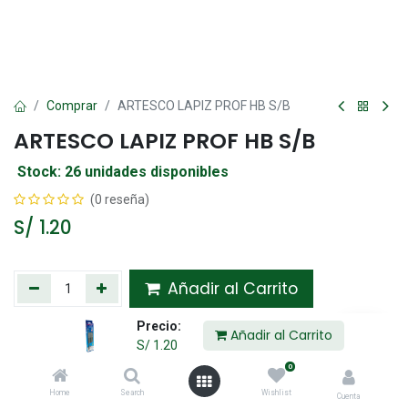
Comprar
ARTESCO LAPIZ PROF HB S/B
ARTESCO LAPIZ PROF HB S/B
Stock: 26 unidades disponibles
(0 reseña)
S/
1.20
Añadir al Carrito
Precio:
Agregar a la lista de deseos
Añadir al Carrito
S/
1.20
0
Compartir :
Home
Search
Wishlist
Cuenta