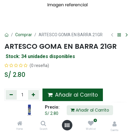
Comprar
ARTESCO GOMA EN BARRA 21GR
ARTESCO GOMA EN BARRA 21GR
Stock: 34 unidades disponibles
(0 reseña)
S/
2.80
Añadir al Carrito
Precio:
Agregar a la lista de deseos
Añadir al Carrito
S/
2.80
0
Compartir :
Home
Search
Wishlist
Cuenta