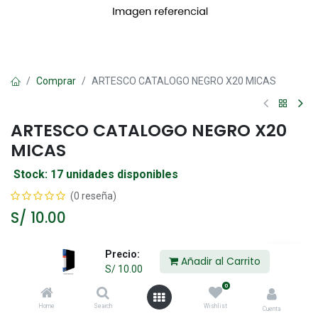
Comprar
ARTESCO CATALOGO NEGRO X20 MICAS
ARTESCO CATALOGO NEGRO X20
MICAS
Stock: 17 unidades disponibles
(0 reseña)
S/
10.00
Precio:
Añadir al Carrito
Añadir al Carrito
S/
10.00
0
Agregar a la lista de deseos
Home
Search
Wishlist
Cuenta