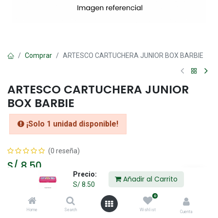
Comprar
ARTESCO CARTUCHERA JUNIOR BOX BARBIE
ARTESCO CARTUCHERA JUNIOR
BOX BARBIE
¡Solo 1 unidad disponible!
(0 reseña)
S/
8.50
Precio:
Añadir al Carrito
S/
8.50
Añadir al Carrito
0
Home
Search
Wishlist
Cuenta