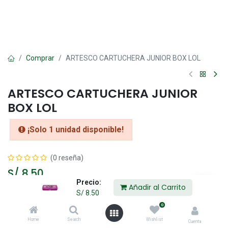
Comprar
ARTESCO CARTUCHERA JUNIOR BOX LOL
ARTESCO CARTUCHERA JUNIOR
BOX LOL
¡Solo 1 unidad disponible!
(0 reseña)
S/
8.50
Precio:
Añadir al Carrito
S/
8.50
Añadir al Carrito
0
Home
Search
Wishlist
Cuenta