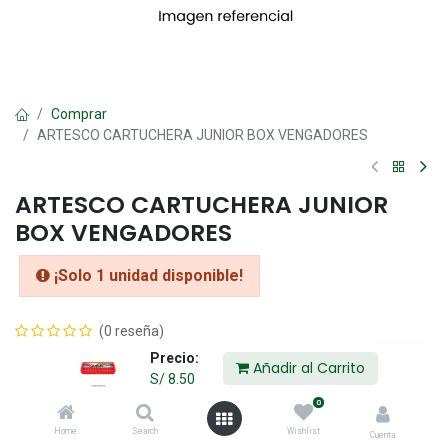
Comprar
ARTESCO CARTUCHERA JUNIOR BOX VENGADORES
ARTESCO CARTUCHERA JUNIOR
BOX VENGADORES
¡Solo 1 unidad disponible!
(0 reseña)
S/
8.50
Precio:
Añadir al Carrito
S/
8.50
0
Añadir al Carrito
Home
Search
Wishlist
Cuenta