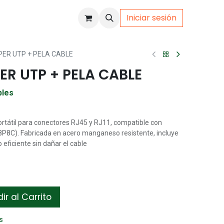
Iniciar sesión
uto
Gamer
PER UTP + PELA CABLE
ER UTP + PELA CABLE
bles
rtátil para conectores RJ45 y RJ11, compatible con
(8P8C). Fabricada en acero manganeso resistente, incluye
eficiente sin dañar el cable
r al Carrito
s