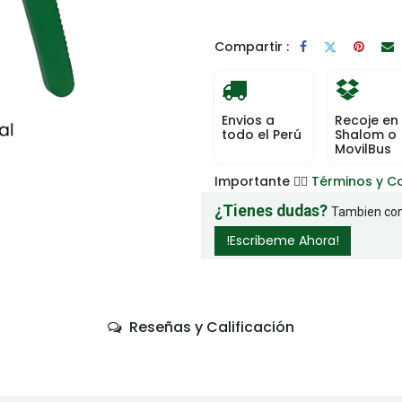
Compartir :
Envios a
Recoje en
todo el Perú
Shalom o
MovilBus
Importante 👉🏻
Términos y C
¿Tienes dudas?
Tambien com
!Escribeme Ahora!
Reseñas y Calificación