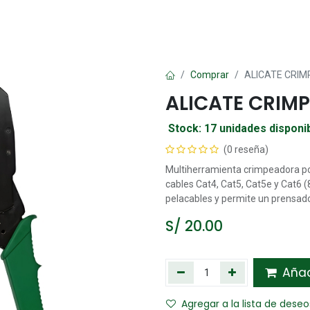
Oficina
Manualidad
Papelería
Kawai
Comp
Comprar
ALICATE CRIM
ALICATE CRIMP
Stock: 17 unidades disponi
(0 reseña)
Multiherramienta crimpeadora po
cables Cat4, Cat5, Cat5e y Cat6 
pelacables y permite un prensado 
S/
20.00
Añadi
Agregar a la lista de deseo