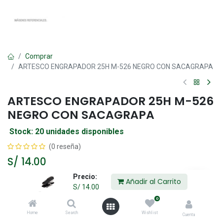
Comprar
ARTESCO ENGRAPADOR 25H M-526 NEGRO CON SACAGRAPA
ARTESCO ENGRAPADOR 25H M-526
NEGRO CON SACAGRAPA
Stock: 20 unidades disponibles
(0 reseña)
S/
14.00
Precio:
Añadir al Carrito
S/
14.00
Añadir al Carrito
0
Home
Search
Wishlist
Agregar a la lista de deseos
Cuenta