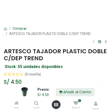
Comprar
ARTESCO TAJADOR PLASTIC DOBLE C/DEP TREND
ARTESCO TAJADOR PLASTIC DOBLE
C/DEP TREND
Stock: 55 unidades disponibles
(0 reseña)
S/
4.50
Precio:
Añadir al Carrito
S/
4.50
Añadir al Carrito
0
Home
Search
Wishlist
Agregar a la lista de deseos
Cuenta