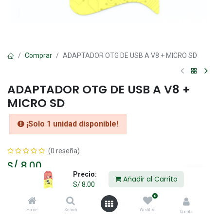
Comprar
ADAPTADOR OTG DE USB A V8 + MICRO SD
ADAPTADOR OTG DE USB A V8 +
MICRO SD
¡Solo 1 unidad disponible!
(0 reseña)
S/
8.00
Precio:
Añadir al Carrito
S/
8.00
Añadir al Carrito
0
Home
Search
Wishlist
Cuenta