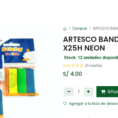
Oficina
Manualidad
Papelería
Kawai
Comp
Comprar
ARTESCO BAND
ARTESCO BAND
X25H NEON
Stock: 12 unidades disponi
(0 reseña)
S/
4.00
Añadi
Agregar a la lista de deseo