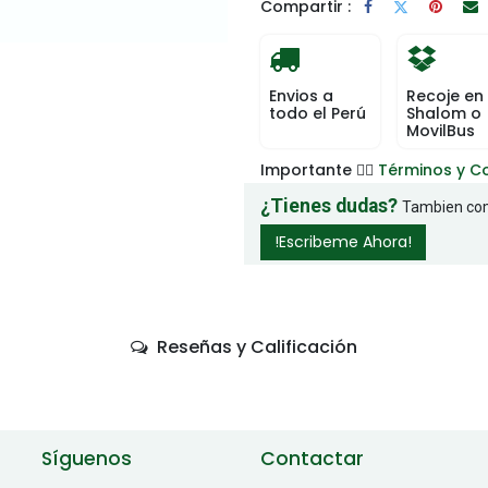
Compartir :
Envios a
Recoje en
todo el Perú
Shalom o
MovilBus
Importante 👉🏻
Términos y C
¿Tienes dudas?
Tambien com
!Escribeme Ahora!
Reseñas y Calificación
Síguenos
Contactar