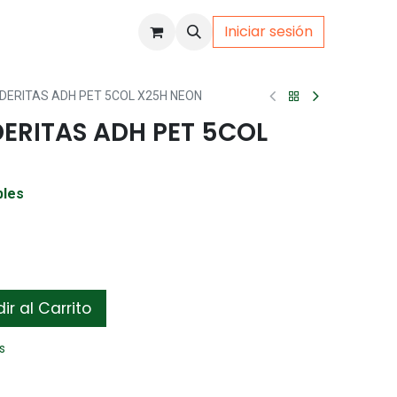
Iniciar sesión
uto
Gamer
ERITAS ADH PET 5COL X25H NEON
ERITAS ADH PET 5COL
bles
r al Carrito
s