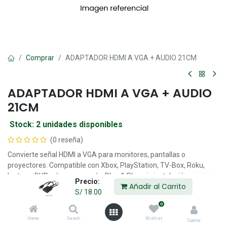
Comprar
ADAPTADOR HDMI A VGA + AUDIO 21CM
ADAPTADOR HDMI A VGA + AUDIO
21CM
Stock: 2 unidades disponibles
(0 reseña)
Convierte señal HDMI a VGA para monitores, pantallas o
proyectores. Compatible con Xbox, PlayStation, TV-Box, Roku,
laptops, DVR, cámaras, y más. Plug & Play, sin instalación.
Precio:
Añadir al Carrito
S/
18.00
S/
18.00
0
Home
Search
Wishlist
Cuenta