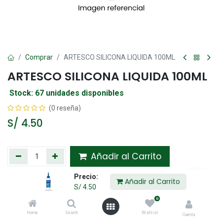
Comprar
ARTESCO SILICONA LIQUIDA 100ML
ARTESCO SILICONA LIQUIDA 100ML
Stock: 67 unidades disponibles
(0 reseña)
S/
4.50
Añadir al Carrito
Precio:
Agregar a la lista de deseos
Añadir al Carrito
S/
4.50
0
Compartir :
Home
Search
Wishlist
Cuenta