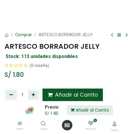
Comprar
ARTESCO BORRADOR JELLY
ARTESCO BORRADOR JELLY
Stock: 113 unidades disponibles
(0 reseña)
S/
1.80
Añadir al Carrito
Precio:
Agregar a la lista de deseos
Añadir al Carrito
S/
1.80
0
Compartir :
Home
Search
Wishlist
Cuenta