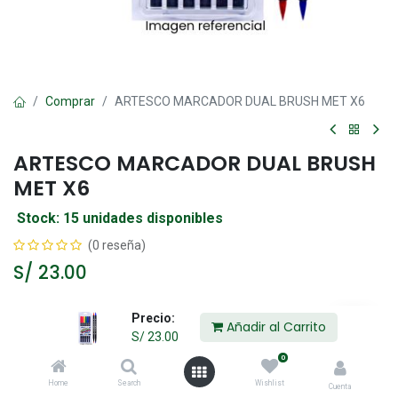
Comprar
ARTESCO MARCADOR DUAL BRUSH MET X6
ARTESCO MARCADOR DUAL BRUSH
MET X6
Stock: 15 unidades disponibles
(0 reseña)
S/
23.00
Precio:
Añadir al Carrito
Añadir al Carrito
S/
23.00
0
Agregar a la lista de deseos
Home
Search
Wishlist
Cuenta