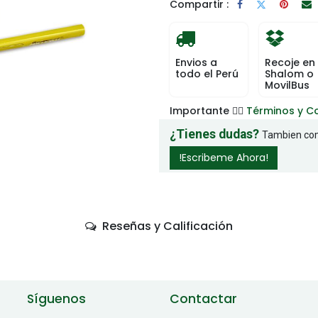
Compartir :
Envios a
Recoje en
todo el Perú
Shalom o
MovilBus
Importante 👉🏻
Términos y C
¿Tienes dudas?
Tambien com
!Escribeme Ahora!
Reseñas y Calificación
Síguenos
Contactar