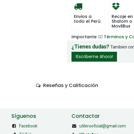
Envios a
Recoje en
todo el Perú
Shalom o
MovilBus
Importante 👉🏻
Términos y C
¿Tienes dudas?
Tambien com
!Escribeme Ahora!
Reseñas y Calificación
Síguenos
Contactar
Facebook
utilerooficial@gmail.com