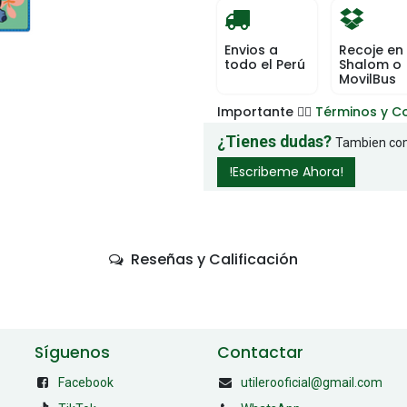
Envios a
Recoje en
todo el Perú
Shalom o
MovilBus
Importante 👉🏻
Términos y C
¿Tienes dudas?
Tambien com
!Escribeme Ahora!
Reseñas y Calificación
Síguenos
Contactar
Facebook
utilerooficial@gmail.com