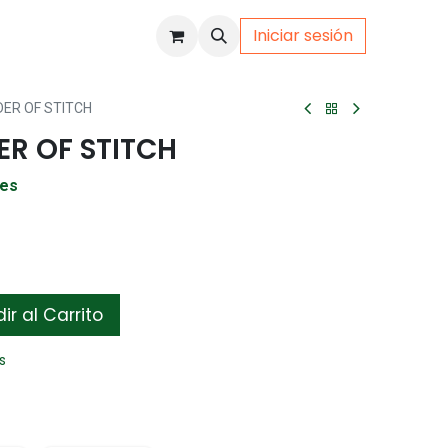
Iniciar sesión
uto
Gamer
ER OF STITCH
ER OF STITCH
les
r al Carrito
s