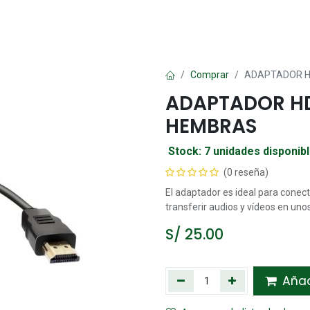
Oficina
Manualidad
Papelería
Kawai
Comp
Comprar
ADAPTADOR H
ADAPTADOR HD
HEMBRAS
Stock: 7 unidades disponib
(0 reseña)
El adaptador es ideal para conecta
transferir audios y vídeos en uno
S/
25.00
Añadi