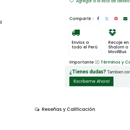
Agregar a la lista de deseo
Compartir :
Envios a
Recoje en
todo el Perú
Shalom o
MovilBus
Importante 👉🏻
Términos y C
¿Tienes dudas?
Tambien com
!Escribeme Ahora!
Reseñas y Calificación