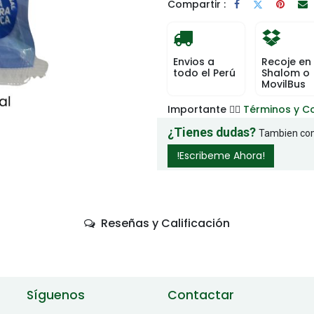
Compartir :
Envios a
Recoje en
todo el Perú
Shalom o
MovilBus
Importante 👉🏻
Términos y C
¿Tienes dudas?
Tambien com
!Escribeme Ahora!
Reseñas y Calificación
Síguenos
Contactar