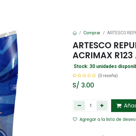
Oficina
Manualidad
Papelería
Kawai
Comp
Comprar
ARTESCO REP
ARTESCO REP
ACRIMAX R123
Stock: 30 unidades disponi
(0 reseña)
S/
3.00
Añadi
Agregar a la lista de deseo