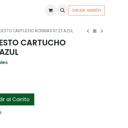
Iniciar sesión
uto
Gamer
UESTO CARTUCHO ACRIMAX R123 AZUL
UESTO CARTUCHO
 AZUL
bles
r al Carrito
s