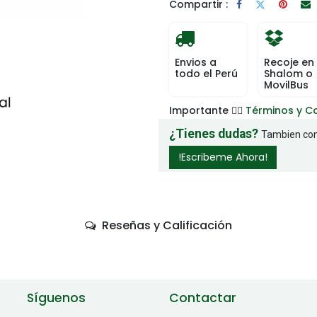
Compartir :
Envios a
Recoje en
todo el Perú
Shalom o
MovilBus
Importante 👉🏻
Términos y C
¿Tienes dudas?
Tambien com
!Escribeme Ahora!
Reseñas y Calificación
Síguenos
Contactar