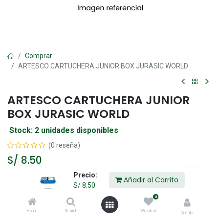
Comprar
ARTESCO CARTUCHERA JUNIOR BOX JURASIC WORLD
ARTESCO CARTUCHERA JUNIOR
BOX JURASIC WORLD
Stock: 2 unidades disponibles
(0 reseña)
S/
8.50
Precio:
Añadir al Carrito
S/
8.50
Añadir al Carrito
0
Home
Search
Wishlist
Agregar a la lista de deseos
Cuenta