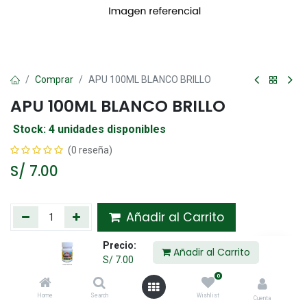
Comprar
APU 100ML BLANCO BRILLO
APU 100ML BLANCO BRILLO
Stock: 4 unidades disponibles
(0 reseña)
S/
7.00
Añadir al Carrito
Precio:
Agregar a la lista de deseos
Añadir al Carrito
S/
7.00
0
Compartir :
Home
Search
Wishlist
Cuenta