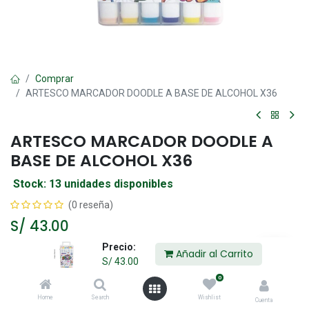
Comprar
ARTESCO MARCADOR DOODLE A BASE DE ALCOHOL X36
ARTESCO MARCADOR DOODLE A
BASE DE ALCOHOL X36
Stock: 13 unidades disponibles
(0 reseña)
S/
43.00
Precio:
Añadir al Carrito
S/
43.00
Añadir al Carrito
0
Home
Search
Wishlist
Agregar a la lista de deseos
Cuenta