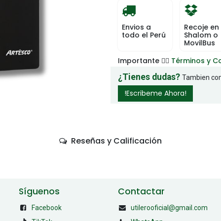
Envios a
Recoje en
todo el Perú
Shalom o
MovilBus
Importante 👉🏻
Términos y C
¿Tienes dudas?
Tambien com
!Escribeme Ahora!
Reseñas y Calificación
Síguenos
Contactar
Facebook
utilerooficial@gmail.com