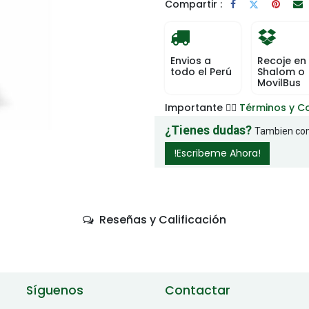
Compartir :
Envios a
Recoje en
todo el Perú
Shalom o
MovilBus
Importante 👉🏻
Términos y C
¿Tienes dudas?
Tambien com
!Escribeme Ahora!
Reseñas y Calificación
Síguenos
Contactar