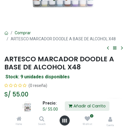
Comprar
ARTESCO MARCADOR DOODLE A BASE DE ALCOHOL X48
ARTESCO MARCADOR DOODLE A
BASE DE ALCOHOL X48
Stock: 9 unidades disponibles
(0 reseña)
S/
55.00
Precio:
Añadir al Carrito
S/
55.00
Añadir al Carrito
0
Home
Search
Wishlist
Agregar a la lista de deseos
Cuenta