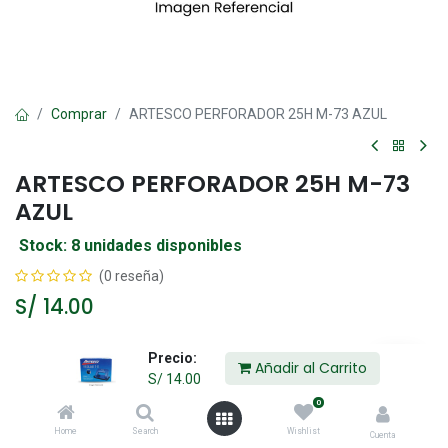
Comprar
ARTESCO PERFORADOR 25H M-73 AZUL
ARTESCO PERFORADOR 25H M-73
AZUL
Stock: 8 unidades disponibles
(0 reseña)
S/
14.00
Precio:
Añadir al Carrito
Añadir al Carrito
S/
14.00
0
Agregar a la lista de deseos
Home
Search
Wishlist
Cuenta